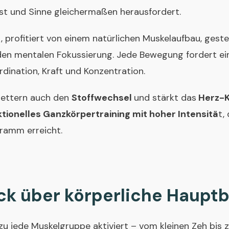
eist und Sinne gleichermaßen herausfordert.
, profitiert von einem natürlichen Muskelaufbau, geste
den mentalen Fokussierung. Jede Bewegung fordert e
ination, Kraft und Konzentration.
Klettern auch den
Stoffwechsel
und stärkt das
Herz-K
ktionelles Ganzkörpertraining mit hoher Intensitä
t,
ramm erreicht.
ck über körperliche Haupt
zu jede Muskelgruppe aktiviert – vom kleinen Zeh bis