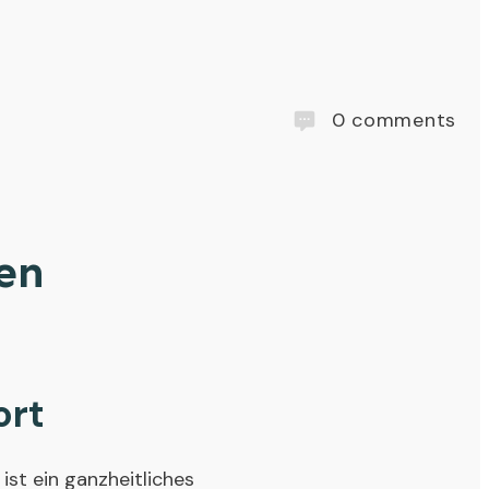
0
comments
en
ort
ist ein ganzheitliches