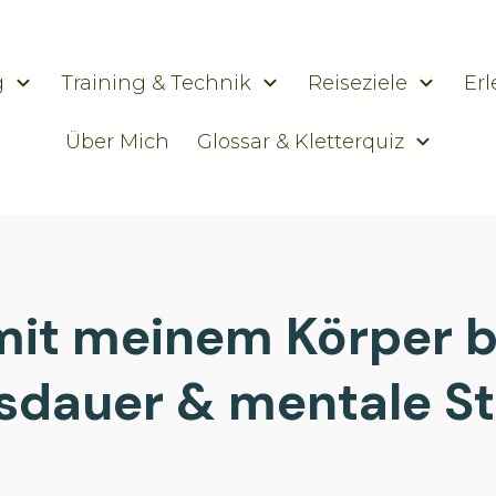
g
Training & Technik
Reiseziele
Erl
Über Mich
Glossar & Kletterquiz
mit meinem Körper b
dauer & mentale St