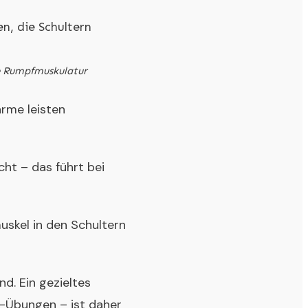
ie Rumpfmuskulatur
arme leisten
ht – das führt bei
skel in den Schultern
d. Ein gezieltes
d-Übungen – ist daher